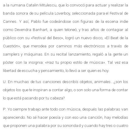
a la rumana Catalin Mitulescu, que lo convocó para actuar y realizar la
banda sonora de su película Loverboy, seleccionada para el Festival de
Cannes. Y así, Pablo fue codeándose con figuras de la escena indie
como Devendra Banhart, a quien teloneó, y tras años de contagiar al
público con su «Festival del Beso», logró un nuevo disco, «El Beat de la
Cuestión», que merodea por caminos más electrónicos a través de
samplers y máquinas. En su recital lanzamiento, regaló a la gente un
póster con la insignia: «Haz tu propio estilo de música». Tal vez esa
libertad de escucha y pensamiento, lo llevó a ser quien es hoy.
U: En muchas de tus canciones describís objetos, animales.. ¿son los
objetos los que te inspiran a contar algo, o son solo una forma de contar
lo que está pasando por tu cabeza?
P: Yo siempre trabajo ante todo con música, después las palabras van
apareciendo. No sé hacer poesía y con eso una canción, hay melodías
que proponen una palabra por su sonoridad y cuando hay tres o cuatro