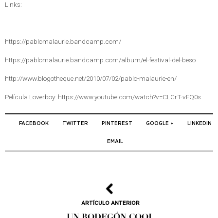
Links:
https://pablomalaurie.bandcamp.com/
https://pablomalaurie.bandcamp.com/album/el-festival-del-beso
http://www.blogotheque.net/2010/07/02/pablo-malaurie-en/
Película Loverboy: https://www.youtube.com/watch?v=CLCrT-vFQ0s
FACEBOOK
TWITTER
PINTEREST
GOOGLE +
LINKEDIN
EMAIL
ARTÍCULO ANTERIOR
UN BODEGÓN COOL