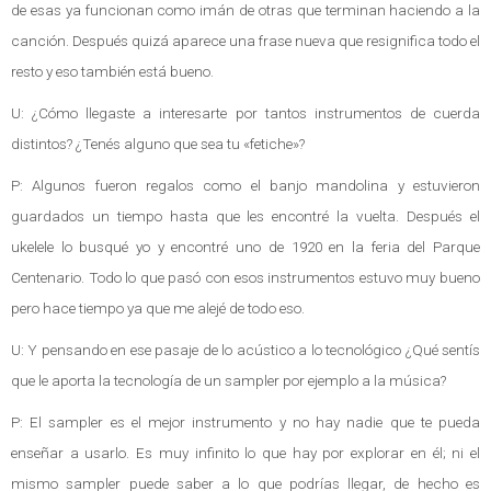
de esas ya funcionan como imán de otras que terminan haciendo a la
canción. Después quizá aparece una frase nueva que resignifica todo el
resto y eso también está bueno.
U: ¿Cómo llegaste a interesarte por tantos instrumentos de cuerda
distintos? ¿Tenés alguno que sea tu «fetiche»?
P: Algunos fueron regalos como el banjo mandolina y estuvieron
guardados un tiempo hasta que les encontré la vuelta. Después el
ukelele lo busqué yo y encontré uno de 1920 en la feria del Parque
Centenario. Todo lo que pasó con esos instrumentos estuvo muy bueno
pero hace tiempo ya que me alejé de todo eso.
U: Y pensando en ese pasaje de lo acústico a lo tecnológico ¿Qué sentís
que le aporta la tecnología de un sampler por ejemplo a la música?
P: El sampler es el mejor instrumento y no hay nadie que te pueda
enseñar a usarlo. Es muy infinito lo que hay por explorar en él; ni el
mismo sampler puede saber a lo que podrías llegar, de hecho es