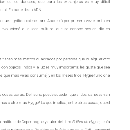
ión de los daneses, que para los extranjeros es muy difícil
ial. Es parte de su ADN.
que significa «bienestar». Apareció por primera vez escrita en
, evolucionó a la idea cultural que se conoce hoy en día en
s tienen más metros cuadrados por persona que cualquier otro
con objetos lindos y la luz es muy importante; les gusta que sea
íses que más velas consume) y en los meses fríos, Hygee funciona
as cosas caras. De hecho puede suceder que si dos daneses van
os a otro más Hygge? Lo que implica, entre otras cosas, que el
Institute de Copenhague y autor del libro
El libro de Hygee
, tenía
estar primero en el Ranking de la felicidad de la ONU y empezó