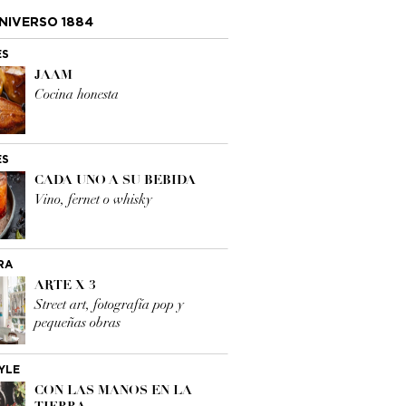
NIVERSO 1884
ES
JAAM
Cocina honesta
ES
CADA UNO A SU BEBIDA
Vino, fernet o whisky
RA
ARTE X 3
Street art, fotografía pop y
pequeñas obras
YLE
CON LAS MANOS EN LA