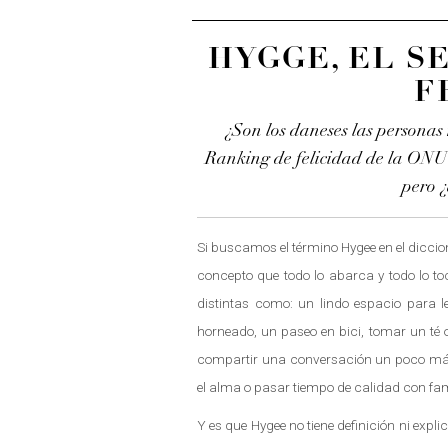
HYGGE, EL S
F
¿Son los daneses las personas
Ranking de felicidad de la ONU
pero ¿
Si buscamos el término Hygee en el dicci
concepto que todo lo abarca y todo lo t
distintas como: un lindo espacio para l
horneado, un paseo en bici, tomar un té o
compartir una conversación un poco más 
el alma o pasar tiempo de calidad con fam
Y es que Hygee no tiene definición ni expl