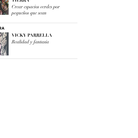
TIERRA
Crear espacios verdes por
pequeños que sean
RA
VICKY PARRELLA
Realidad y fantasía