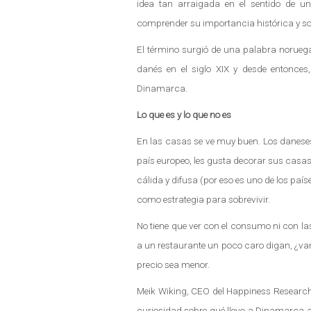
idea tan arraigada en el sentido de un
comprender su importancia histórica y soc
El término surgió de una palabra noruega 
danés en el siglo XIX y desde entonces
Dinamarca.
Lo que es y lo que no es
En las casas se ve muy buen. Los danese
país europeo, les gusta decorar sus casas 
cálida y difusa (por eso es uno de los pa
como estrategia para sobrevivir.
No tiene que ver con el consumo ni con l
a un restaurante un poco caro digan, ¿vam
precio sea menor.
Meik Wiking, CEO del Happiness Research 
curiosidad sobre qué llevo a Dinamarca a 