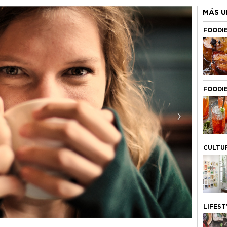
MÁS U
FOODI
FOODI
›
CULTU
LIFEST