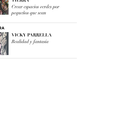
TIERRA
Crear espacios verdes por
pequeños que sean
RA
VICKY PARRELLA
Realidad y fantasía