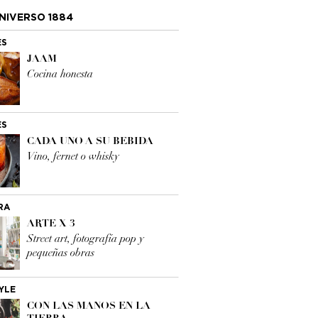
NIVERSO 1884
ES
JAAM
Cocina honesta
ES
CADA UNO A SU BEBIDA
Vino, fernet o whisky
RA
ARTE X 3
Street art, fotografía pop y
pequeñas obras
YLE
CON LAS MANOS EN LA