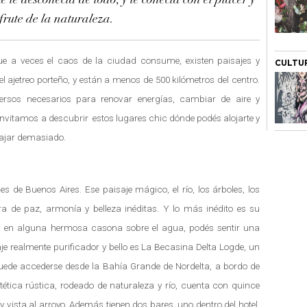
te desconecta de todo, y te conecta con el placer y
sfrute de la naturaleza.
e a veces el caos de la ciudad consume, existen paisajes y
CULTU
ajetreo porteño, y están a menos de 500 kilómetros del centro.
versos necesarios para renovar energías, cambiar de aire y
e invitamos a descubrir estos lugares chic dónde podés alojarte y
viajar demasiado.
es de Buenos Aires. Ese paisaje mágico, el río, los árboles, los
 de paz, armonía y belleza inéditas. Y lo más inédito es su
s en alguna hermosa casona sobre el agua, podés sentir una
je realmente purificador y bello es La Becasina Delta Logde, un
puede accederse desde la Bahía Grande de Nordelta, a bordo de
tica rústica, rodeado de naturaleza y río, cuenta con quince
ista al arroyo. Además tienen dos bares, uno dentro del hotel,