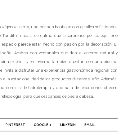
e oxígeno el alma; una posada boutique con detalles sofisticados
e Tandil: un oasis de calma que te sorprende por su equilibrio
da espacio parece estar hecho con pasión por la decoración. El
baña. Ambas con ventanales que dan al entorno natural y
scina exterior, y en invierno también cuentan con una piscina
e invita a disfrutar una experiencia gastronómica regional con
a la estacionalidad de los productos durante el año. Además,
na con jets de hidroterapia y una sala de relax donde ofrecen
eflexología, para que descanses de pies a cabeza.
PINTEREST
GOOGLE +
LINKEDIN
EMAIL