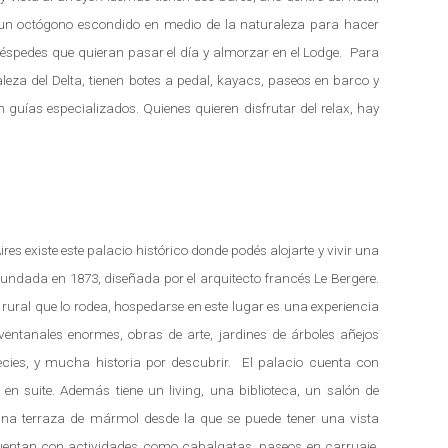
 y un octógono escondido en medio de la naturaleza para hacer
éspedes que quieran pasar el día y almorzar en el Lodge. Para
leza del Delta, tienen botes a pedal, kayacs, paseos en barco y
 guías especializados. Quienes quieren disfrutar del relax, hay
es existe este palacio histórico donde podés alojarte y vivir una
fundada en 1873, diseñada por el arquitecto francés Le Bergere.
 rural que lo rodea, hospedarse en este lugar es una experiencia
tanales enormes, obras de arte, jardines de árboles añejos
ecies, y mucha historia por descubrir. El palacio cuenta con
 en suite. Además tiene un living, una biblioteca, un salón de
na terraza de mármol desde la que se puede tener una vista
uentan con actividades como cabalgatas, paseos en carruaje,