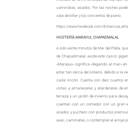
caminatas, asados. Por las noches podés 
sala de billar y los conciertos de piano.
https://www.facebook.com/EstanciaLaFo
HOSTERÍA MARAYUI, CHAPADMALAL
A solo veinte minutos de Mar del Plata, q
de Chapadmalal, existe este casco giga
«Marayui» significa «llegando al mar» en
estar tan cerca del océano, debido a la veg
cada rincón. Cuenta con diez cuartos en s
vistas a amaneceres y atardeceres de e
terraza y un jardín de invierno para des
cuentan con un comedor con un gran eq
asados y puchero con productos premium sú
aves, caminatas, o contemplar el arroyo p