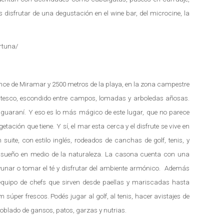
disfrutar de una degustación en el wine bar, del microcine, la
rtuna/
uince de Miramar y 2500 metros de la playa, en la zona campestre
ntesco, escondido entre campos, lomadas y arboledas añosas.
 guaraní. Y eso es lo más mágico de este lugar, que no parece
etación que tiene. Y sí, el mar esta cerca y el disfrute se vive en
uite, con estilo inglés, rodeados de canchas de golf, tenis, y
nsueño en medio de la naturaleza. La casona cuenta con una
ayunar o tomar el té y disfrutar del ambiente armónico. Además
uipo de chefs que sirven desde paellas y mariscadas hasta
per frescos. Podés jugar al golf, al tenis, hacer avistajes de
oblado de gansos, patos, garzas y nutrias.