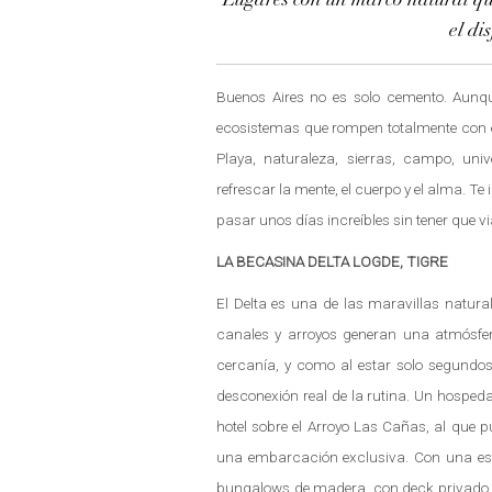
Lugares con un marco natural que 
el di
Buenos Aires no es solo cemento. Aunqu
ecosistemas que rompen totalmente con el 
Playa, naturaleza, sierras, campo, uni
refrescar la mente, el cuerpo y el alma. T
pasar unos días increíbles sin tener que 
LA BECASINA DELTA LOGDE, TIGRE
El Delta es una de las maravillas natural
canales y arroyos generan una atmósfera
cercanía, y como al estar solo segundo
desconexión real de la rutina. Un hospeda
hotel sobre el Arroyo Las Cañas, al que 
una embarcación exclusiva. Con una esté
bungalows de madera, con deck privado y v