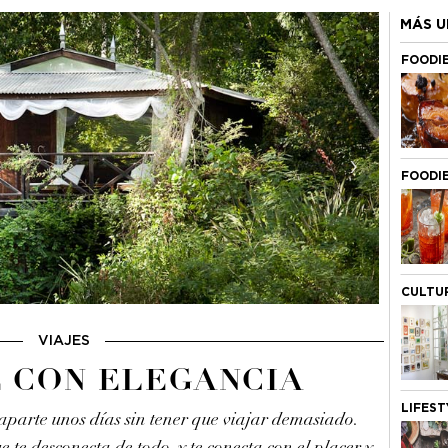
MÁS U
FOODI
›
FOODI
CULTU
VIAJES
 CON ELEGANCIA
LIFEST
parte unos días sin tener que viajar demasiado.