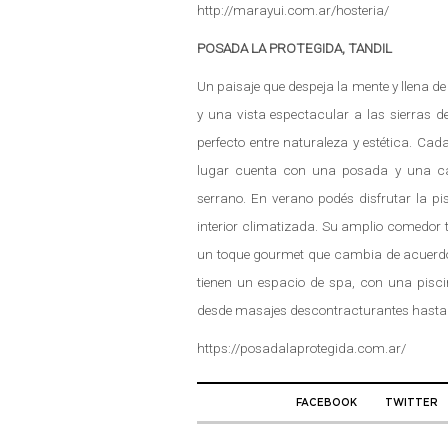
http://marayui.com.ar/hosteria/
POSADA LA PROTEGIDA, TANDIL
Un paisaje que despeja la mente y llena d
y una vista espectacular a las sierras d
perfecto entre naturaleza y estética. Ca
lugar cuenta con una posada y una ca
serrano. En verano podés disfrutar la pi
interior climatizada. Su amplio comedor t
un toque gourmet que cambia de acuerdo 
tienen un espacio de spa, con una pisci
desde masajes descontracturantes hasta r
https://posadalaprotegida.com.ar/
FACEBOOK
TWITTER