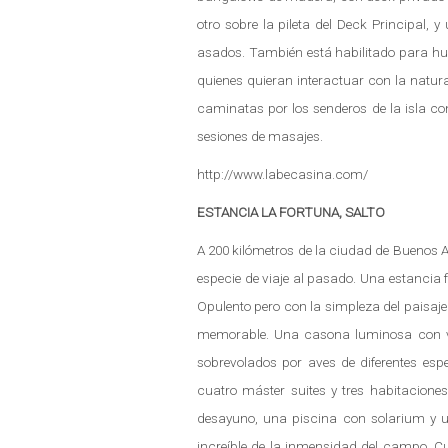
otro sobre la pileta del Deck Principal,
asados. También está habilitado para hu
quienes quieran interactuar con la natura
caminatas por los senderos de la isla con
sesiones de masajes.
http://www.labecasina.com/
ESTANCIA LA FORTUNA, SALTO
A 200 kilómetros de la ciudad de Buenos Air
especie de viaje al pasado. Una estancia 
Opulento pero con la simpleza del paisaje
memorable. Una casona luminosa con ven
sobrevolados por aves de diferentes esp
cuatro máster suites y tres habitaciones
desayuno, una piscina con solarium y u
increíble de la inmensidad del campo. C