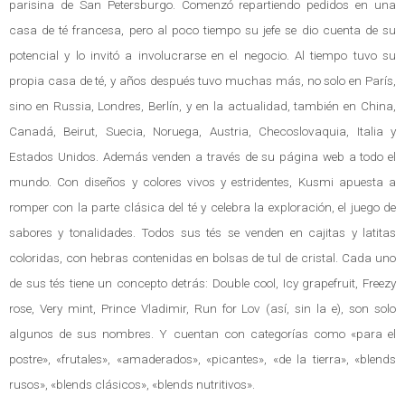
parisina de San Petersburgo. Comenzó repartiendo pedidos en una
casa de té francesa, pero al poco tiempo su jefe se dio cuenta de su
potencial y lo invitó a involucrarse en el negocio. Al tiempo tuvo su
propia casa de té, y años después tuvo muchas más, no solo en París,
sino en Russia, Londres, Berlín, y en la actualidad, también en China,
Canadá, Beirut, Suecia, Noruega, Austria, Checoslovaquia, Italia y
Estados Unidos. Además venden a través de su página web a todo el
mundo. Con diseños y colores vivos y estridentes, Kusmi apuesta a
romper con la parte clásica del té y celebra la exploración, el juego de
sabores y tonalidades. Todos sus tés se venden en cajitas y latitas
coloridas, con hebras contenidas en bolsas de tul de cristal. Cada uno
de sus tés tiene un concepto detrás: Double cool, Icy grapefruit, Freezy
rose, Very mint, Prince Vladimir, Run for Lov (así, sin la e), son solo
algunos de sus nombres. Y cuentan con categorías como «para el
postre», «frutales», «amaderados», «picantes», «de la tierra», «blends
rusos», «blends clásicos», «blends nutritivos».