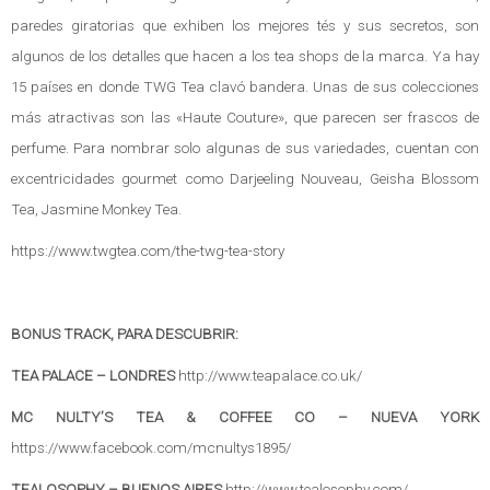
paredes giratorias que exhiben los mejores tés y sus secretos, son
algunos de los detalles que hacen a los tea shops de la marca. Ya hay
15 países en donde TWG Tea clavó bandera. Unas de sus colecciones
más atractivas son las «Haute Couture», que parecen ser frascos de
perfume. Para nombrar solo algunas de sus variedades, cuentan con
excentricidades gourmet como Darjeeling Nouveau, Geisha Blossom
Tea, Jasmine Monkey Tea.
https://www.twgtea.com/the-twg-tea-story
BONUS TRACK, PARA DESCUBRIR:
TEA PALACE – LONDRES
http://www.teapalace.co.uk/
MC NULTY’S TEA & COFFEE CO – NUEVA YORK
https://www.facebook.com/mcnultys1895/
TEALOSOPHY – BUENOS AIRES
http://www.tealosophy.com/