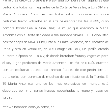
Pierre Diaz creó «La Distillerie Fréres», una compañía de fragancias que
perfumó a todos los integrantes de la Corte de Versalles, a Luis XIV y a
María Antonieta. Años después todos estos conocimientos sobre
perfumes fueron volcados en el arte de elaborar los tés NINA’S, cuyo
nombre homenajea a Nina Diaz, la mujer que enamoró a María
Antonieta con su torta dedicada a ella llamada NINASETTE. Hoy existen
dos tea shops de NINA’S, uno junto a la Plaza Vendome, en el corazón de
Paris y otra en Versailles, en «Le Potager du Roi», un jardín creado
durante la época de Luis XIV, de donde brotaban frutas y vegetales para
el Rey, lugar predilecto de María Antonieta. Los tés de NINA’S cuentan
con un exclusivo acceso: las rarezas frutales de este jardín forman
parte de los componentes de muchas de las infusiones de la Tienda. El
Té María Antonieta, uno de los más exclusivos del mundo, está
elaborado con manzanas frescas cosechadas a mano y rosas del
jardín.
http://ninasparis.com/ja/home-ja/