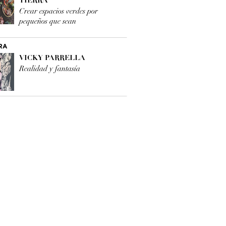
TIERRA
Crear espacios verdes por
pequeños que sean
RA
VICKY PARRELLA
Realidad y fantasía