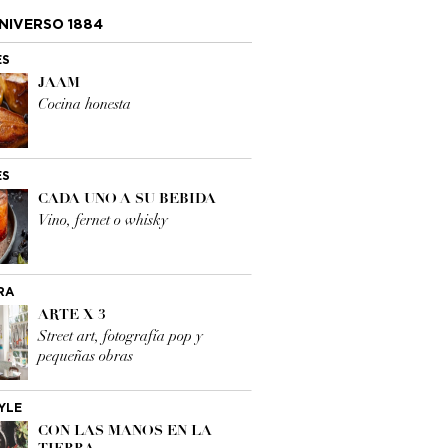
NIVERSO 1884
ES
JAAM
Cocina honesta
ES
CADA UNO A SU BEBIDA
Vino, fernet o whisky
RA
ARTE X 3
Street art, fotografía pop y
pequeñas obras
YLE
CON LAS MANOS EN LA