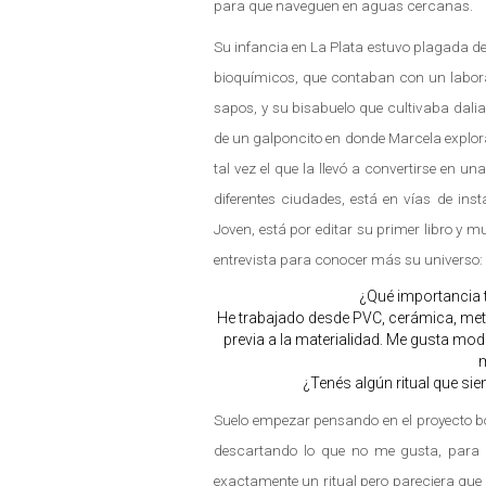
para que naveguen en aguas cercanas.
Su infancia en La Plata estuvo plagada de
bioquímicos, que contaban con un labora
sapos, y su bisabuelo que cultivaba dali
de un galponcito en donde Marcela explora
tal vez el que la llevó a convertirse en u
diferentes ciudades, está en vías de inst
Joven, está por editar su primer libro y 
entrevista para conocer más su universo:
¿Qué importancia ti
He trabajado desde PVC, cerámica, metal
previa a la materialidad. Me gusta mo
¿Tenés algún ritual que si
Suelo empezar pensando en el proyecto b
descartando lo que no me gusta, para 
exactamente un ritual pero pareciera que