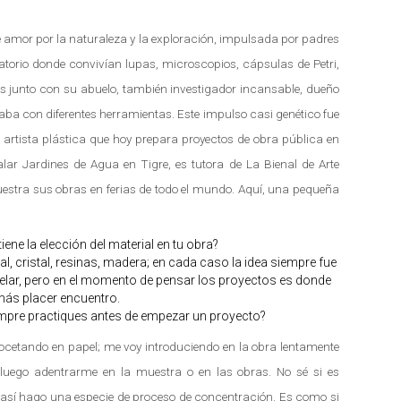
 amor por la naturaleza y la exploración, impulsada por padres
torio donde convivían lupas, microscopios, cápsulas de Petri,
as junto con su abuelo, también investigador incansable, dueño
ba con diferentes herramientas. Este impulso casi genético fue
na artista plástica que hoy prepara proyectos de obra pública en
alar Jardines de Agua en Tigre, es tutora de La Bienal de Arte
muestra sus obras en ferias de todo el mundo. Aquí, una pequeña
ene la elección del material en tu obra?
, cristal, resinas, madera; en cada caso la idea siempre fue
delar, pero en el momento de pensar los proyectos es donde
más placer encuentro.
empre practiques antes de empezar un proyecto?
ocetando en papel; me voy introduciendo en la obra lentamente
luego adentrarme en la muestra o en las obras. No sé si es
 así hago una especie de proceso de concentración. Es como si