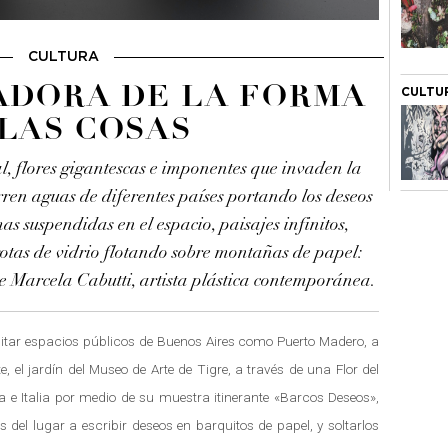
CULTURA
ADORA DE LA FORMA
CULTU
 LAS COSAS
stal, flores gigantescas e imponentes que invaden la
rren aguas de diferentes países portando los deseos
mas suspendidas en el espacio, paisajes infinitos,
gotas de vidrio flotando sobre montañas de papel:
de Marcela Cabutti, artista plástica contemporánea.
bitar espacios públicos de Buenos Aires como Puerto Madero, a
, el jardín del Museo de Arte de Tigre, a través de una Flor del
a e Italia por medio de su muestra itinerante «Barcos Deseos»,
s del lugar a escribir deseos en barquitos de papel, y soltarlos