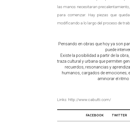
las manos necesitaran precalentamiento,
para comenzar. Hay piezas que quedan 
modificando a lo largo del proceso de trab
Pensando en obras que hoy ya son par
puede interve
Existe la posibilidad a partir de la ob
traza cultural y urbana que permiten gen
recuerdos, resonancias y aprendizaj
humanos, cargados de emociones; es 
aminorar el ritmo
Links: http://www.cabutti.com/
FACEBOOK
TWITTER