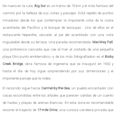
De nuevo en la ruta,
Big Sur
es un tramo de 70 km y el más famoso del
camino por la belleza de sus vistas y paisajes. Está repleto de puntos
miradores desde los que contemplar la imponente vista de la costa
acantilada del Pacífico y el bosque de secouyas. Uno de ellos es el
restaurante Nepenthe, ubicado al pie del acantilado con una vista
inigualable desde su terraza. Una parada recomendada:
MacWay Fall
,
una pintoresca cascada que cae al mar al costado de una pequeña
playa.Otro punto emblemático -y de los más fotografiados- es el
Bixby
Creek Bridge
, obra famosa de ingeniería que se inauguró en 1932 y
hasta el día de hoy sigue sorprendiendo por sus dimensiones y el
imponente paisaje que la rodea.
El recorrido sigue hacia
Carmel-by-the-Sea
, un pueblo encantador con
casas escondidas entre los árboles que parecen salidas de un cuento
de hadas y playas de arenas blancas. En esta zona es recomendable
recorrer el trayecto de
17-mile Drive
, una curiosa carretera privada que