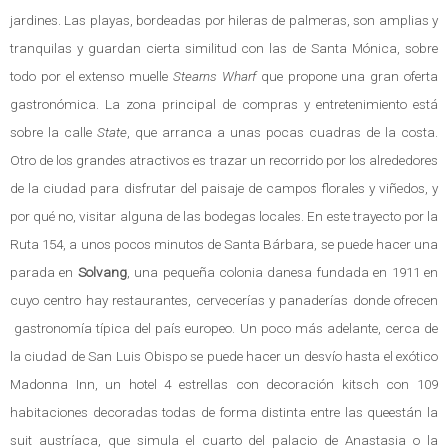
jardines. Las playas, bordeadas por hileras de palmeras, son amplias y
tranquilas y guardan cierta similitud con las de Santa Mónica, sobre
todo por el extenso muelle
Stearns Wharf
que propone una gran oferta
gastronómica. La zona principal de compras y entretenimiento está
sobre la calle
State
, que arranca a unas pocas cuadras de la costa.
Otro de los grandes atractivos es trazar un recorrido por los alrededores
de la ciudad para disfrutar del paisaje de campos florales y viñedos, y
por qué no, visitar alguna de las bodegas locales. En este trayecto por la
Ruta 154, a unos pocos minutos de Santa Bárbara, se puede hacer una
parada en
Solvang
, una pequeña colonia danesa fundada en 1911 en
cuyo centro hay restaurantes, cervecerías y panaderías donde ofrecen
gastronomía típica del país europeo. Un poco más adelante, cerca de
la ciudad de San Luis Obispo se puede hacer un desvío hasta el exótico
Madonna Inn, un hotel 4 estrellas con decoración kitsch con 109
habitaciones decoradas todas de forma distinta entre las queestán la
suit austríaca, que simula el cuarto del palacio de Anastasia o la